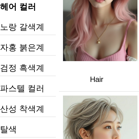
헤어 컬러
노랑 갈색계
자홍 붉은계
검정 흑색계
Hair
파스텔 컬러
산성 착색계
탈색