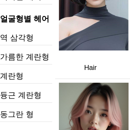
얼굴형별 헤어
역 삼각형
가름한 계란형
Hair
계란형
듕근 계란형
동그란 형