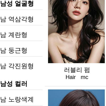
남성 얼굴형
남 역삼각형
남 계란형
남 둥근형
남 각진원형
러블리 펌
Hair mc
남성 컬러
남 노랑색계