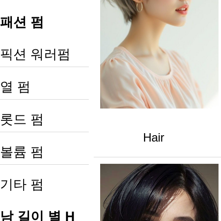
패션 펌
픽션 워러펌
열 펌
롯드 펌
Hair
볼륨 펌
기타 펌
남 길이 별 H