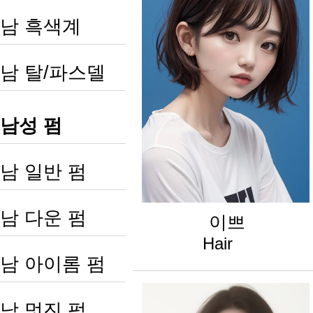
남 흑색계
남 탈/파스델
남성 펌
남 일반 펌
남 다운 펌
이쁘
Hair
남 아이롬 펌
남 멋진 펌